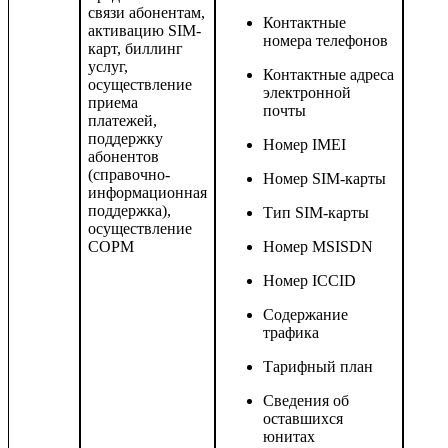
связи абонентам,
Контактные
активацию SIM-
номера телефонов
карт, биллинг
услуг,
Контактные адреса
осуществление
электронной
приема
почты
платежей,
поддержку
Номер IMEI
абонентов
(справочно-
Номер SIM-карты
информационная
поддержка),
Тип SIM-карты
осуществление
СОРМ
Номер MSISDN
Номер ICCID
Содержание
трафика
Тарифный план
Сведения об
оставшихся
юнитах