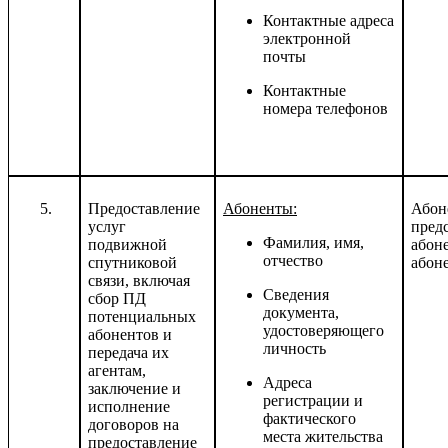
Контактные адреса
электронной
почты
Контактные
номера телефонов
Предоставление
Абоненты:
Абон
услуг
пред
Фамилия, имя,
подвижной
абон
отчество
спутниковой
абон
связи, включая
Сведения
сбор ПД
документа,
потенциальных
удостоверяющего
абонентов и
личность
передача их
агентам,
Адреса
заключение и
регистрации и
исполнение
фактического
договоров на
места жительства
предоставление