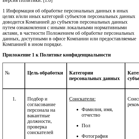
Версия Политики: [1.0]
1 Информация об обработке персональных данных в иных
целях и/или иных категорий субъектов персональных данных
доводится Компанией до субъектов персональных данных
путем ознакомления с иными локальными нормативными
актами, в частности Положением об обработке персональных
данных, доступными в офисе Компании или предоставляемые
Компанией в ином порядке.
Приложение 1 к Политике конфиденциальности
№
Цель обработки
Категории
Кате
персональных данных
субъ
Подбор и
Соискатели:
Соис
согласование
реко
Фамилия, имя,
персонала на
отчество
вакантные
должности,
Пол
проверка
соискателей
Фотография