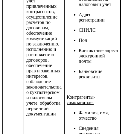
учет
налоговый учет
привлеченных
контрагентов,
Адрес
осуществление
регистрации
расчетов по
договорам,
СНИЛС
обеспечение
коммуникаций
Пол
по заключению,
исполнению и
Контактные адреса
расторжению
электронной
договоров,
почты
обеспечение
прав и законных
Банковские
интересов,
реквизиты
соблюдение
законодательства
о бухгалтерском
Контрагенты-
и налоговом
самозанятые:
учете, обработка
первичной
Фамилия, имя,
документации
отчество
Сведения
документа,