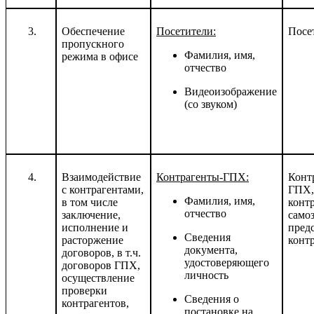
Обеспечение
Посетители:
Посе
пропускного
Фамилия, имя,
режима в офисе
отчество
Видеоизображение
(со звуком)
Взаимодействие
Контрагенты-ГПХ:
Конт
с контрагентами,
ГПХ,
Фамилия, имя,
в том числе
конт
отчество
заключение,
само
исполнение и
пред
Сведения
расторжение
конт
документа,
договоров, в т.ч.
удостоверяющего
договоров ГПХ,
личность
осуществление
проверки
Сведения о
контрагентов,
постановке на