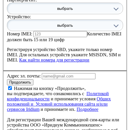
выбрать
Устройство:
выбрать
Номер IMEI:
Количество IMEI
должен быть 15 или 19 цифр
Регистрируя устройство SBD, укажите только номер
IMEI. Для остальных устройств укажите MSISDN, SIM и
IMEI.
Как найти номера для регистрации
Адрес эл. почты:
Продолжить
Нажимая на кнопку «Продолжить»,
вы подтверждаете, что ознакомились c
Политикой
конфи­денци­альности
и принимаете условия
Общих
положений и Условий использо­вания сайта и/или
сервисов Iridium
и принимаете их.
Подробнее
Для регистрации Вашей международной сим-карты или
устройства ООО «Иридиум Коммьюникешенс»