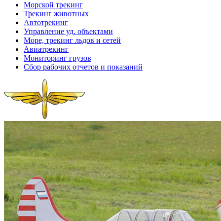
Морской трекинг
Трекинг животных
Автотрекинг
Управление уд. объектами
Море, трекинг льдов и сетей
Авиатрекинг
Мониторинг грузов
Сбор рабочих отчетов и показаний