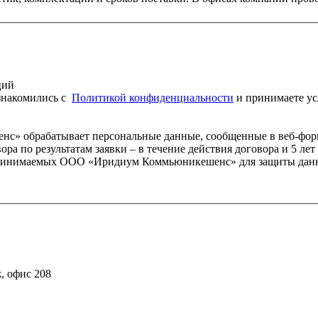
ций
ознакомились c
Политикой конфи­денци­альности
и принимаете у
» обрабатывает персональные данные, сообщенные в веб-форм
вора по результатам заявки – в течение действия договора и 5 
 принимаемых ООО «Иридиум Коммьюникешенс» для защиты данны
ж, офис 208