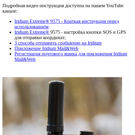
Подробная видео инструкция доступна на нашем YouTube
канале:
Iridium Extreme® 9575 - Краткая инструкция перед
использованием;
Iridium Extreme
®
9575 - настройка кнопки SOS и GPS
для отправки координат;
3 способа отправить сообщение на Iridium
Приложение Iridium Mail&Web
Регистрация почтового ящика для приложения Iridium
Mail&Web