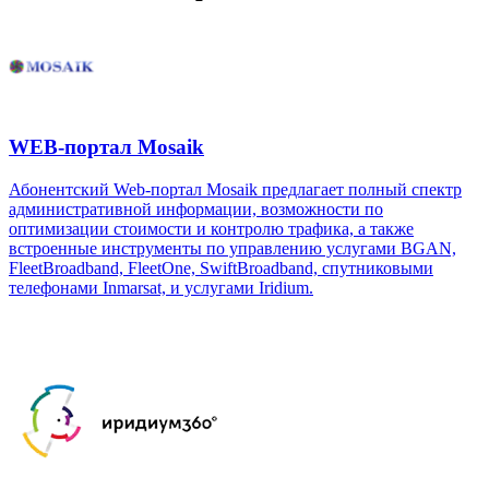
WEB-портал Mosaik
Абонентский Web-портал Mosaik предлагает полный спектр
административной информации, возможности по
оптимизации стоимости и контролю трафика, а также
встроенные инструменты по управлению услугами BGAN,
FleetBroadband, FleetOne, SwiftBroadband, спутниковыми
телефонами Inmarsat, и услугами Iridium.