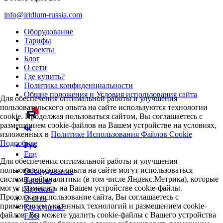
info@iridium-russia.com
Оборудование
Тарифы
Проекты
Блог
О сети
Где купить?
Политика конфиденциальности
Общие положения и Условия использования сайта
Для обеспечения оптимальной работы и улучшения
пользовательского опыта на сайте используются технологии
cookie. Продолжая пользоваться сайтом, Вы соглашаетесь с
размещением cookie-файлов на Вашем устройстве на условиях,
изложенных в
Политике Использования Файлов Cookie
Подробнее
Рус
Eng
Для обеспечения оптимальной работы и улучшения
пользовательского опыта на сайте могут использоваться
Оборудование
системы веб-аналитики (в том числе Яндекс.Метрика), которые
Тарифы
могут размещать на Вашем устройстве cookie-файлы.
Проекты
Продолжая использование сайта, Вы соглашаетесь с
О сети
применением указанных технологий и размещением cookie-
Где купить?
файлов. Вы можете удалить cookie-файлы с Вашего устройства
FAQ