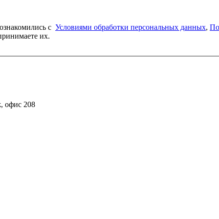
 ознакомились c
Условиями обработки персо­нальных данных
,
По
и принимаете их.
ж, офис 208