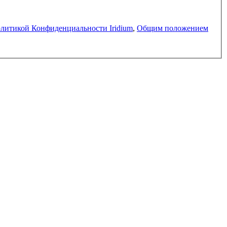
литикой Конфи­денци­альности Iridium
,
Общим положением