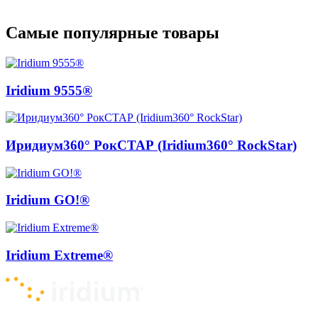
Самые популярные товары
Iridium 9555®
Иридиум360° РокСТАР (Iridium360° RockStar)
Iridium GO!®
Iridium Extreme®