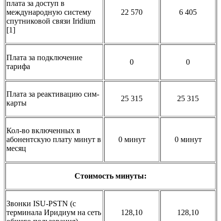
плата за доступ в
международную систему
22 570
6 405
спутниковой связи Iridium
[1]
Плата за подключение
0
0
тарифа
Плата за реактивацию сим-
25 315
25 315
карты
Кол-во включенных в
абонентскую плату минут в
0 минут
0 минут
месяц
Стоимость минуты:
Звонки ISU-PSTN (с
терминала Иридиум на сеть
128,10
128,10