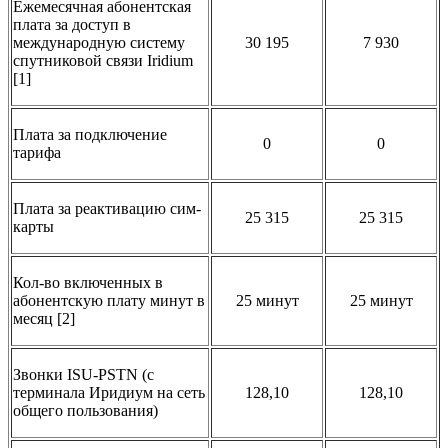
Ежемесячная абонентская
плата за доступ в
международную систему
30 195
7 930
спутниковой связи Iridium
[1]
Плата за подключение
0
0
тарифа
Плата за реактивацию сим-
25 315
25 315
карты
Кол-во включенных в
абонентскую плату минут в
25 минут
25 минут
месяц [2]
Звонки ISU-PSTN (с
терминала Иридиум на сеть
128,10
128,10
общего пользования)