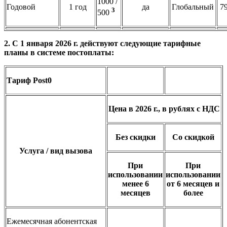
1000 /
Годовой
1 год
да
Глобальный
7
3
500
2. С 1 января 2026 г. действуют следующие тарифные
планы в системе постоплаты:
Тариф Post0
Цена в 2026 г., в рублях с НДС
Без скидки
Со скидкой
Услуга / вид вызова
При
При
использовании
использовании
менее 6
от 6 месяцев и
месяцев
более
Ежемесячная абонентская