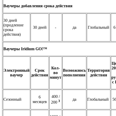
Ваучеры добавления срока действия
30 дней
(продление
30 дней
-
да
Глобальный
6
срока
действия)
Ваучеры Iridium GO!™
Це
Кол-
20
Электронный
Срок
Возможнось
Территория
во
ваучер
действия
пополнения
действия
минут
ру
с
400 /
6
Сезонный
да
Глобальный
5
3
месяцев
200