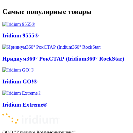
Самые популярные товары
Iridium 9555®
Иридиум360° РокСТАР (Iridium360° RockStar)
Iridium GO!®
Iridium Extreme®
ООО "Иридиум Коммьюникешенс"