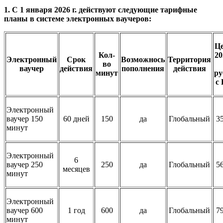
1. С 1 января 2026 г. действуют следующие тарифные
планы в системе электронных ваучеров:
Це
Кол-
20
Электронный
Срок
Возможнось
Территория
во
ваучер
действия
пополнения
действия
минут
ру
с
Электронный
ваучер 150
60 дней
150
да
Глобальный
3
минут
Электронный
6
ваучер 250
250
да
Глобальный
5
месяцев
минут
Электронный
ваучер 600
1 год
600
да
Глобальный
7
минут