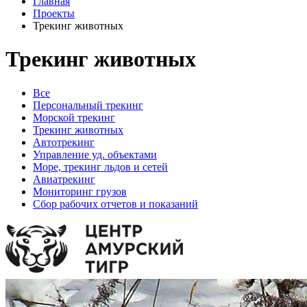
Главная
Проекты
Трекинг животных
Трекинг животных
Все
Персональный трекинг
Морской трекинг
Трекинг животных
Автотрекинг
Управление уд. объектами
Море, трекинг льдов и сетей
Авиатрекинг
Мониторинг грузов
Сбор рабочих отчетов и показаний